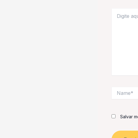
Digite
aqui...
Name*
Salvar m