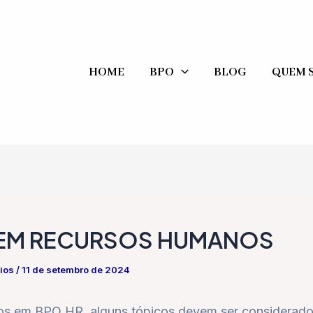
HOME
BPO
BLOG
QUEM 
EM RECURSOS HUMANOS
gios
/
11 de setembro de 2024
os em BPO HR, alguns tópicos devem ser considerad