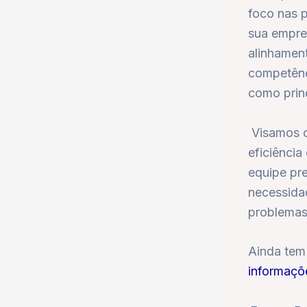
foco nas 
sua empres
alinhamen
competênci
como princ
Visamos o
eficiência
equipe pr
necessida
problemas
Ainda tem
informaçõ