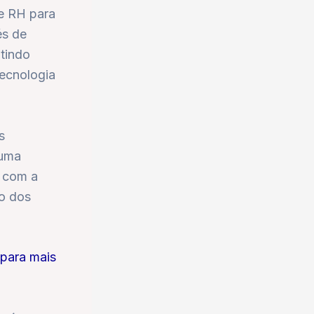
e RH para
és de
tindo
tecnologia
s
 uma
o com a
ão dos
para mais