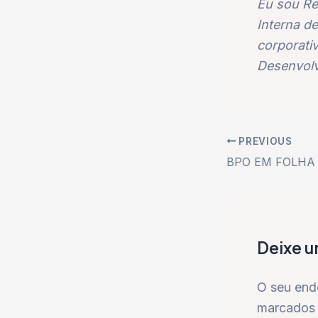
Eu sou Re
Interna d
corporati
Desenvolv
PREVIOUS
BPO EM FOLHA
Deixe 
O seu end
marcados