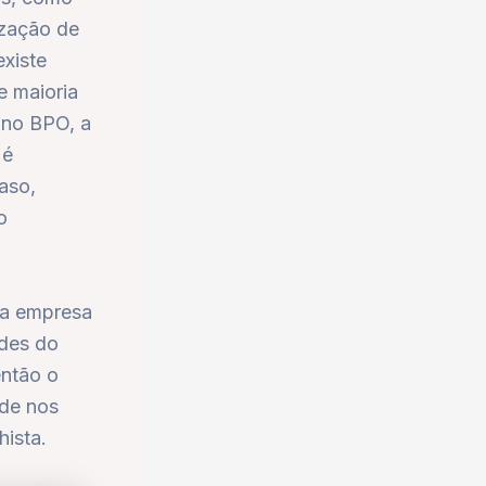
ização de
xiste
e maioria
 no BPO, a
 é
aso,
o
da empresa
ades do
então o
ade nos
hista.