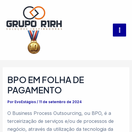
Ir
Post
Mai
para
navigation
Men
o
conteúdo
BPO EM FOLHA DE
PAGAMENTO
Por
EvoEstágios
/
11 de setembro de 2024
O Business Process Outsourcing, ou BPO, é a
terceirização de serviços e/ou de processos de
negócio, através da utilização da tecnologia da