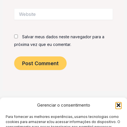
Website
Salvar meus dados neste navegador para a
próxima vez que eu comentar.
Gerenciar o consentimento
Para fornecer as melhores experiências, usamos tecnologias como
Política de privacidade
cookies para armazenar e/ou acessar informações do dispositivo. O
Termos e Condições de Uso
consentimento para essas tecnologias nos permitirá processar