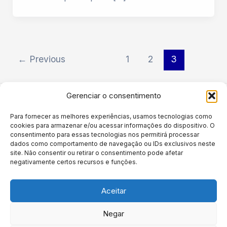
←
Previous
1
2
3
Gerenciar o consentimento
Para fornecer as melhores experiências, usamos tecnologias como
Política de privacidade
cookies para armazenar e/ou acessar informações do dispositivo. O
Termos e Condições de Uso
consentimento para essas tecnologias nos permitirá processar
dados como comportamento de navegação ou IDs exclusivos neste
CONTATO
site. Não consentir ou retirar o consentimento pode afetar
Direitos do Titular – LGPD
negativamente certos recursos e funções.
Aceitar
Negar
Copyright © 2026 Grupo R1RH